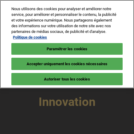
Accéder
N
Nous utilisons des cookies pour analyser et améliorer notre
au
d
service, pour améliorer et personnaliser le contenu, la publicité
contenu
p
et votre expérience numérique. Nous partageons également
8 -13 sept. 2026
NEWSLETTER
BILLETTERIE
des informations sur votre utilisation de notre site avec nos
o
Cannes – Vieux Port & Port Canto
partenaires de médias sociaux, de publicité et d'analyse.
Politique de cookies
Paramétrer les cookies
Accepter uniquement les cookies nécessaires
Autoriser tous les cookies
Innovation