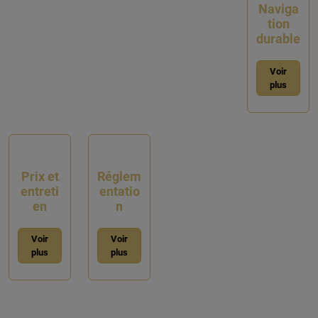
Naviga
tion
durable
Voir
plus
Prix et
Réglem
entreti
entatio
en
n
Voir
Voir
plus
plus