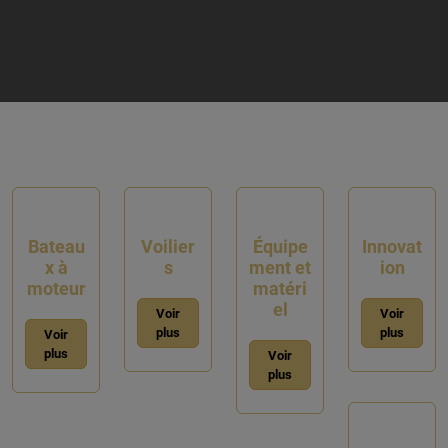
Bateau
Voilier
Équipe
Innovat
x à
s
ment et
ion
moteur
matéri
el
Voir
Voir
plus
plus
Voir
plus
Voir
plus