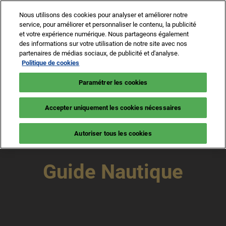
Accéder
N
Nous utilisons des cookies pour analyser et améliorer notre
au
d
service, pour améliorer et personnaliser le contenu, la publicité
contenu
p
et votre expérience numérique. Nous partageons également
8 -13 sept. 2026
NEWSLETTER
BILLETTERIE
des informations sur votre utilisation de notre site avec nos
o
Cannes – Vieux Port & Port Canto
partenaires de médias sociaux, de publicité et d'analyse.
Politique de cookies
Paramétrer les cookies
Accepter uniquement les cookies nécessaires
Autoriser tous les cookies
Guide Nautique