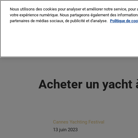
Accéder
Nous utilisons des cookies pour analyser et améliorer notre service, pour a
au
votre expérience numérique. Nous partageons également des informations s
8 -13 sept. 2026
contenu
partenaires de médias sociaux, de publicité et d'analyse.
Politique de co
Cannes – Vieux Port & Po
VISITER
EXP
Pourquoi visiter
Liste des expos
L
Liste des batea
Acheter un yacht à
Liste des produi
services
Cannes Yachting Festival
13 juin 2023