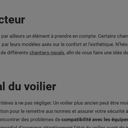
cteur
est par ailleurs un élément à prendre en compte. Certains cha
t par leurs modèles axés sur le confort et l'esthétique. N'hés
 de différents
chantiers navals
, afin de vous faire une idée de
al du voilier
 critères à ne pas négliger. Un voilier plus ancien peut être m
ation pour le remettre aux normes et assurer votre sécurité
 rencontrer des problèmes de
compatibilité avec les équip
imordial d'examiner attentivement l'état du voilier avant de 