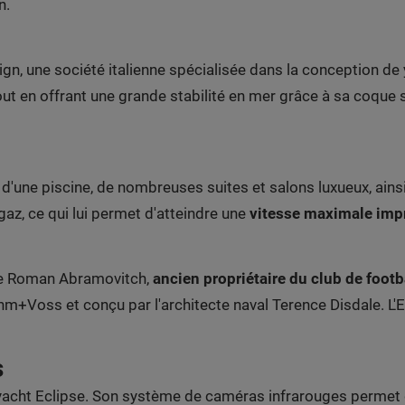
n.
gn, une société italienne spécialisée dans la conception de 
tout en offrant une grande stabilité en mer grâce à sa coque
d'une piscine, de nombreuses suites et salons luxueux, ains
gaz, ce qui lui permet d'atteindre une
vitesse maximale imp
sse Roman Abramovitch,
ancien propriétaire du club de footb
ohm+Voss et conçu par l'architecte naval Terence Disdale. L
s
e yacht Eclipse. Son système de caméras infrarouges permet 