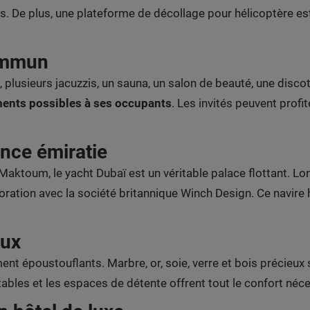
ns. De plus, une plateforme de décollage pour hélicoptère est 
commun
, plusieurs jacuzzis, un sauna, un salon de beauté, une dis
ements possibles à ses occupants
. Les invités peuvent prof
ence émiratie
toum, le yacht Dubaï est un véritable palace flottant. Long 
oration avec la société britannique Winch Design. Ce navir
eux
ent époustouflants. Marbre, or, soie, verre et bois précieu
rtables et les espaces de détente offrent tout le confort néce