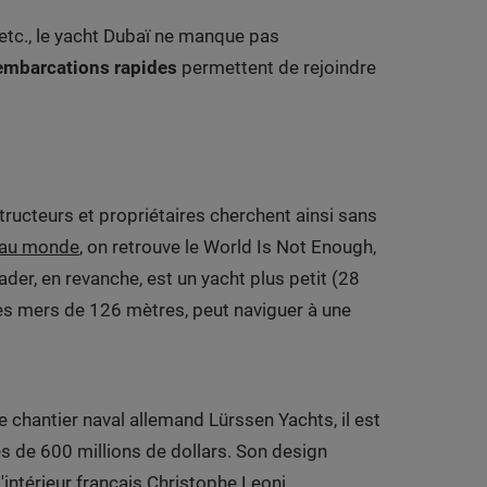
 etc., le yacht Dubaï ne manque pas
 embarcations rapides
permettent de rejoindre
ructeurs et propriétaires cherchent ainsi sans
e au monde
, on retrouve le World Is Not Enough,
r, en revanche, est un yacht plus petit (28
des mers de 126 mètres, peut naviguer à une
 chantier naval allemand Lürssen Yachts, il est
ès de 600 millions de dollars. Son design
d'intérieur français Christophe Leoni.