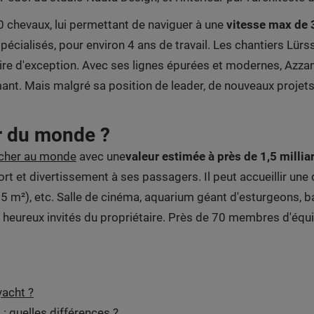
 chevaux, lui permettant de naviguer à une
vitesse max de
spécialisés, pour environ 4 ans de travail. Les chantiers Lü
ire d'exception. Avec ses lignes épurées et modernes, Azza
rmant. Mais malgré sa position de leader, de nouveaux projet
er du monde ?
s cher au monde
avec une
valeur estimée à près de 1,5 millia
t et divertissement à ses passagers. Il peut accueillir une
 m²), etc. Salle de cinéma, aquarium géant d'esturgeons, ba
es heureux invités du propriétaire. Près de 70 membres d'é
yacht ?
: quelles différences ?