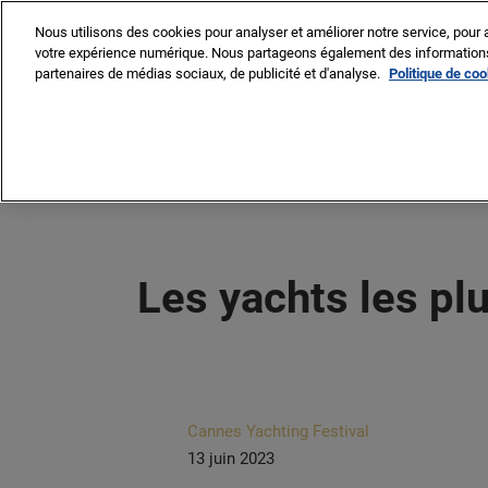
Accéder
Nous utilisons des cookies pour analyser et améliorer notre service, pour a
au
votre expérience numérique. Nous partageons également des informations s
8 -13 sept. 2026
contenu
partenaires de médias sociaux, de publicité et d'analyse.
Politique de co
Cannes – Vieux Port & Po
VISITER
EXP
Pourquoi visiter
Liste des expos
L
Liste des batea
Les yachts les pl
Liste des produi
services
Cannes Yachting Festival
13 juin 2023