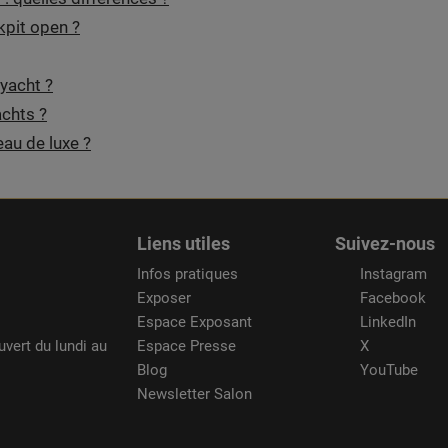
kpit open ?
 yacht ?
achts ?
eau de luxe ?
Liens utiles
Suivez-nous
Infos pratiques
Instagram
Exposer
Facebook
Espace Exposant
LinkedIn
uvert du lundi au
Espace Presse
X
Blog
YouTube
Newsletter Salon