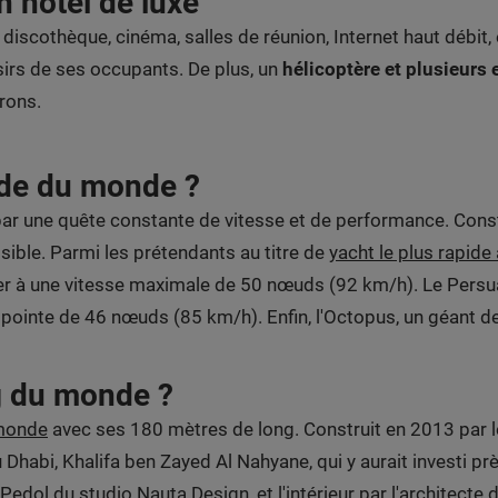
 hôtel de luxe
 discothèque, cinéma, salles de réunion, Internet haut débit,
irs de ses occupants. De plus, un
hélicoptère et plusieurs
rons.
pide du monde ?
par une quête constante de vitesse et de performance. Const
sible. Parmi les prétendants au titre de
yacht le plus rapid
 à une vitesse maximale de 50 nœuds (92 km/h). Le Persuade
e pointe de 46 nœuds (85 km/h). Enfin, l'Octopus, un géant 
ng du monde ?
 monde
avec ses 180 mètres de long. Construit en 2013 par le
Dhabi, Khalifa ben Zayed Al Nahyane, qui y aurait investi pr
 Pedol du studio Nauta Design, et l'intérieur par l'architecte 